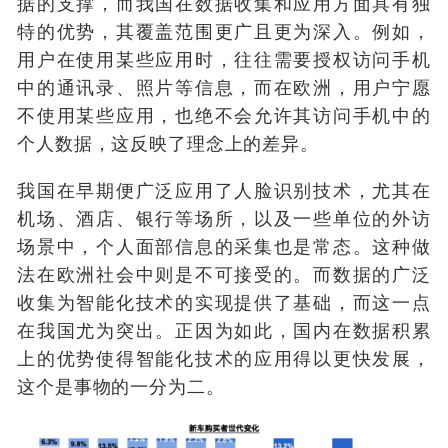
据的支撑，而我国在数据收集和应用方面具有独
特的优势，其覆盖范围更广且更为深入。例如，
用户在使用某些应用时，往往需要授权访问手机
中的通讯录、照片等信息，而在欧洲，用户宁愿
不使用某些应用，也绝不会允许其访问手机中的
个人数据，这反映了理念上的差异。
我国在早期便广泛应用了人脸识别技术，尤其在
机场、酒店、银行等场所，以及一些单位的外访
场景中，个人面部信息的采集也是常态。这种做
法在欧洲社会中则是不可接受的。而数据的广泛
收集为智能化技术的实现提供了基础，而这一点
在我国尤为突出。正因为如此，国内在数据积累
上的优势使得智能化技术的应用得以更快发展，
这个是事物的一分为二。