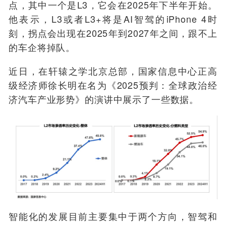
点，其中一个是L3，它会在2025年下半年开始。
他表示，L3或者L3+将是AI智驾的iPhone 4时
刻，拐点会出现在2025年到2027年之间，跟不上
的车企将掉队。
近日，在轩辕之学北京总部，国家信息中心正高
级经济师徐长明在名为《2025预判：全球政治经
济汽车产业形势》的演讲中展示了一些数据。
智能化的发展目前主要集中于两个方向，智驾和