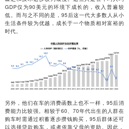
GDP仅为90美元的环境下成长的，收入普遍较
低。而与之不同的是，95后这一代大多数人从小
生活条件较为优越，成长于一个物质相对富裕的
时代。
另外，他们在车的消费函数上也不一样，95后消
费能力比较强。相较于60、70年代出生的人群在
购车时需通过积蓄逐步攒钱购买，95后群体还可
以选择贷款购车，或者依靠父母的资助。因此，