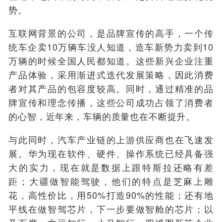
势。
互联网背景的公司，是品牌宣传的高手，一个传
统车企卖10万辆车没人知道，造车新势力卖到10
万辆的时候全国人民都知道。这些新兴企业注重
产品体验，采用渐进式迭代发展策略，因此消费
者对其产品的包容度较高。同时，通过精准的品
牌宣传和理念传播，这些公司成功占领了消费者
的心智，近年来，车辆的质量也在不断提升。
与此同时，汽车产业链的上游供应商也在飞速发
展。华为现在软件、硬件、操作系统已经具备强
大的实力，现在就是数据上跟特斯拉还略有差
距；大疆做智能驾驶，他们的特点是芝麻上雕
花，高性价比，用50%打造90%的性能；还有地
平线在做智驾芯片，下一步要做智舱的芯片；以