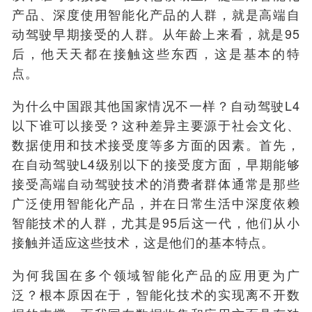
产品、深度使用智能化产品的人群，就是高端自
动驾驶早期接受的人群。从年龄上来看，就是95
后，他天天都在接触这些东西，这是基本的特
点。
为什么中国跟其他国家情况不一样？自动驾驶L4
以下谁可以接受？这种差异主要源于社会文化、
数据使用和技术接受度等多方面的因素。首先，
在自动驾驶L4级别以下的接受度方面，早期能够
接受高端自动驾驶技术的消费者群体通常是那些
广泛使用智能化产品，并在日常生活中深度依赖
智能技术的人群，尤其是95后这一代，他们从小
接触并适应这些技术，这是他们的基本特点。
为何我国在多个领域智能化产品的应用更为广
泛？根本原因在于，智能化技术的实现离不开数