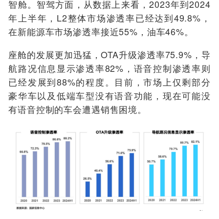
智舱。智驾方面，从数据上来看，2023年到2024
年上半年，L2整体市场渗透率已经达到49.8%，
在新能源车市场渗透率接近55%，油车46%。
座舱的发展更加迅猛，OTA升级渗透率75.9%，导
航路况信息显示渗透率82%，语音控制渗透率则
已经发展到88%的程度。目前，市场上仅剩部分
豪华车以及低端车型没有语音功能，现在可能没
有语音控制的车会遭遇销售困境。