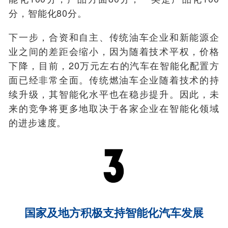
分，智能化80分。
下一步，合资和自主、传统油车企业和新能源企
业之间的差距会缩小，因为随着技术平权，价格
下降，目前，20万元左右的汽车在智能化配置方
面已经非常全面。传统燃油车企业随着技术的持
续升级，其智能化水平也在稳步提升。因此，未
来的竞争将更多地取决于各家企业在智能化领域
的进步速度。
国家及地方积极支持智能化汽车发展