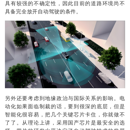
具有较强的不确定性，因此目前的道路环境尚不
具备完全放开自动驾驶的条件。
另外还要考虑到地缘政治与国际关系的影响。电
动化如果面临制裁的话，要到很深的底层，但是
智能化很容易，把几个关键芯片卡住，你就做不
了了。从理论上讲，采用国产芯片是最安全的选