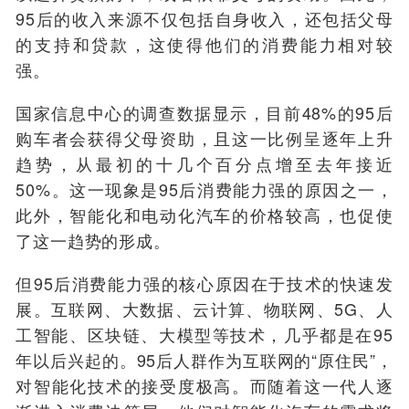
95后的收入来源不仅包括自身收入，还包括父母
的支持和贷款，这使得他们的消费能力相对较
强。
国家信息中心的调查数据显示，目前48%的95后
购车者会获得父母资助，且这一比例呈逐年上升
趋势，从最初的十几个百分点增至去年接近
50%。这一现象是95后消费能力强的原因之一，
此外，智能化和电动化汽车的价格较高，也促使
了这一趋势的形成。
但95后消费能力强的核心原因在于技术的快速发
展。互联网、大数据、云计算、物联网、5G、人
工智能、区块链、大模型等技术，几乎都是在95
年以后兴起的。95后人群作为互联网的“原住民”，
对智能化技术的接受度极高。而随着这一代人逐