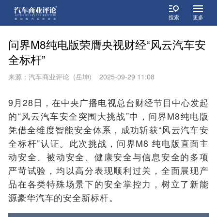
搜索
更多
问界M8纯电版荣膺央视财经“风云汽车安
全标杆”
来源：汽车商业评论 (岳坤) 2025-09-29 11:08
9月28日，在中央广播电视总台财经节目中心发起
的“风云汽车安全突围大挑战”中，
问界
M8
纯电版
凭借全维度智能安全体系，成功斩获“风云汽车安
全标杆”认证。此次挑战，
问界
M8
纯电版
直面主
动安全、被动安全、健康安全与信息安全的多项
严苛试验
，
均以高分
表现
顺利过关
，全面展现
产
品在各类特殊场景下的
安全掌
控力，树立了新能
源豪华汽车的安全新标杆。