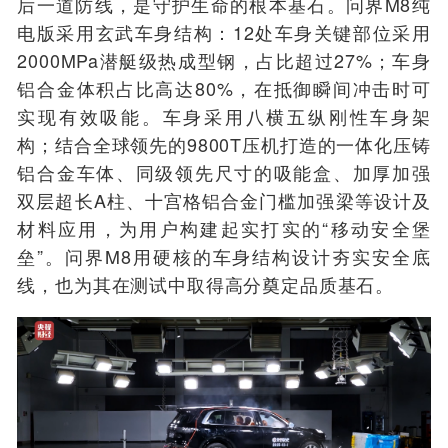
后一道防线，是守护生命的根本基石。
问界
M8
纯
电版
采用玄武车身结构：12处
车身关键部位
采用
2000MPa
潜艇级
热成型钢，占比超过27%；车身
铝合金体积占比高达
80%，在抵御瞬间冲击时可
实现有效吸能。车身采用八
横五纵
刚性车身架
构；结合全球领先的9800T压机打
造的
一体化压铸
铝合金
车体、同级领先尺寸的吸能盒、加厚加强
双层超长A柱
、
十宫格
铝合金门槛加强梁
等设计
及
材料应用
，
为用户构建起实打实的“移动安全堡
垒”。
问界
M8
用硬核的车身结构设计夯实安全底
线，也为
其在
测试中取得高分奠定品质基石。