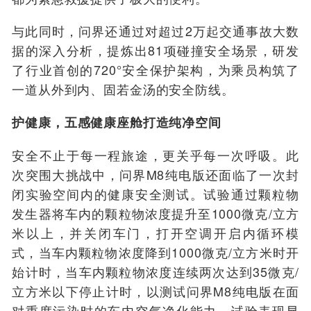
与此同时，
问界还
通过对超过2万起交通事故大数
据的深入分析，提炼出81项碰撞安全场景，研发
了行业首创的720°安全保护架构，为乘员构筑了
一道从外到内、固若金汤的安全防线。
护健康，五
感健康
座舱打造纯净空间
安全不止于每一程旅途，更关乎每一次呼吸。此
次突围大挑战中，
问界
M8
纯电版还面
临了一次封
闭实验空间内的健康安全测试。
试验
通过颗粒物
发生器将车内的颗粒物浓度提升至1000微克/立方
米以上，并关闭车门，打开空调开启内循环模
式，当车内颗粒物浓度降到1
000
微克/立方米时开
始
计
时，当车内颗粒物浓度连续两次达到35微克/
立方米以下停止
计
时，以测试问界M8纯电版在面
对重度污染时的车内空气净化能力。
试验
表现显