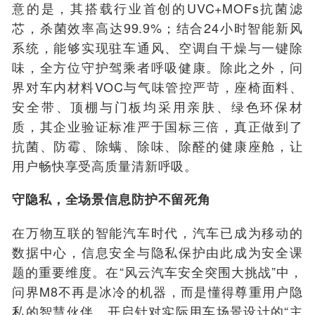
意的是，其搭载行业首创的UVC+MOFs抗菌滤
芯，杀菌效率高达99.9%；结合24小时智能新风
系统，能够
实现驻
车通风、空调自干燥与一键除
味，全方位守护驾乘者呼吸健康。除此之外，
问
界
对
车内
材料
VOC与气味
管控严苛，
座椅面料、
安全带、顶棚与门板均采用亲肤、绿色环保材
质，
其企业验证标准
严于国标三倍，真正做到了
抗菌、防霉、除
螨
、除味、除醛的健康座舱，让
用户畅快享受高质量清新呼吸。
守隐私，全场景信息防护不留死角
在万物互联的智能汽车时代，汽车已成为移动的
数据中心，信息安全与隐私保护由此成为安全课
题的重要维度。在“风云汽车安全突围大挑战”中，
问界
M8不再是冰冷的机器，而是懂得尊重用户隐
私的智慧伙伴。开启针对实际用车场景设计的“主