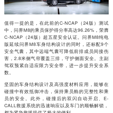
值得一提的是，在此前的C-NCAP
（24版）
测试
中，
问界
M8的乘员保护得分率高达96.26%，荣膺
C
-
NCAP
（24版）超
五星安全认证。
问界
M8
纯电
版延续问界
M8车身结构设计的同时，
还标配9个
安全气囊，其中远端气囊可降低前排成员间接伤
害，2.8米侧气帘覆盖三排，守护侧面安全。主
副
驾双预
紧自适应限力安全带，进一步提升安全系
数。
坚固的车身结构设计及高强度材料应用，能够在
碰撞中有效抵御冲击，保持乘员舱的完整性和乘
员的安全。
此外，碰撞后
的双闪自动
开启、E-
CALL救援系统的迅速响应以及车门的顺畅解锁，
都为紧急救援提供了极大的便利。