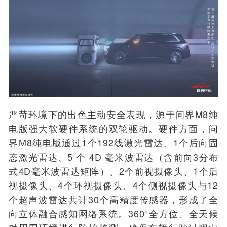
严苛环境下的
出色主动
安全表现，
源于问界
M8
纯
电版强大
软硬件系统的双轮驱动。硬件方面，
问
界
M8
纯电版通过
1个192线激光雷达、1个后向固
态激光雷达、5
个
4D 毫米波雷达
（
含前向
3分布
式4D毫米波雷达矩阵）
、2
个前视摄像头
、
1个后
视摄像头
、4个环视摄像头、4个侧视摄像头与12
个超声波雷达共计30个高精度传感器，
形成了全
向立体融合感知网络系统。
360°全方位、全天候