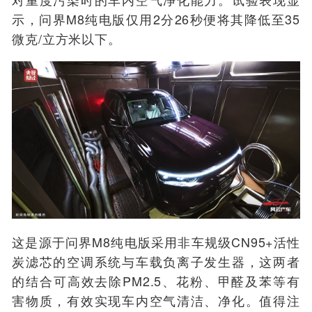
示，问界M8纯电版仅用2分26秒便将其降低至35
微克/立方米以下。
这是
源于问界
M8
纯电版
采用非车
规
级CN95+活性
炭滤芯的空调系统与车载负离子发生器，这两者
的结合可高效去除PM2.5、花粉、甲醛及苯等有
害物质，有效实现车内空气清洁、净化。值得注