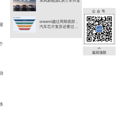
东风新能源L系三车齐发
公众号
onsemi越过周期底部，
限
汽车芯片复苏还要过三
道验证
个
返回顶部
动
铁