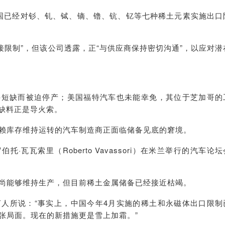
国已经对钐、钆、铽、镝、镥、钪、钇等七种稀土元素实施出口
接限制”，但该公司透露，正“与供应商保持密切沟通”，以应对潜
件短缺而被迫停产；美国福特汽车也未能幸免，其位于芝加哥的
周，缺料正是导火索。
赖库存维持运转的汽车制造商正面临储备见底的窘境。
托·瓦瓦索里（Roberto Vavassori）在米兰举行的汽车论坛
尚能够维持生产，但目前稀土金属储备已经接近枯竭。
言人所说：“事实上，中国今年4月实施的稀土和永磁体出口限制
张局面。现在的新措施更是雪上加霜。”