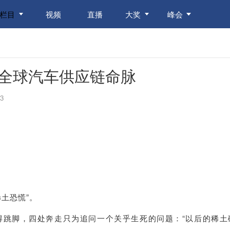
栏目
视频
直播
大奖
峰会
全球汽车供应链命脉
3
土恐慌”。
得跳脚，四处奔走只为追问一个关乎生死的问题：“以后的稀土