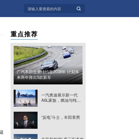
重点推荐
广汽本田合资续约至2038年 计划未
来两年推出5款新车
一汽奥迪展示新一代
A6L家族，燃油与纯电
车型同步推进智能化
“反电”斗士，丰田章男
磁