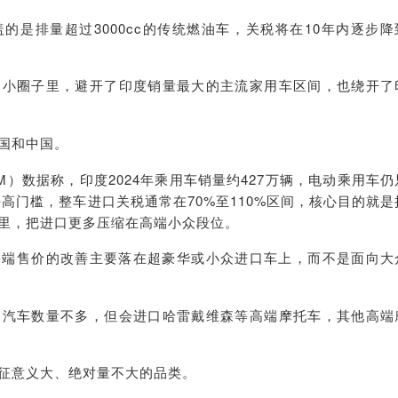
的是排量超过3000cc的传统燃油车，关税将在10年内逐步降
的小圈子里，避开了印度销量最大的主流家用车区间，也绕开了
国和中国。
M）数据称，印度2024年乘用车销量约427万辆，电动乘用车仍
持高门槛，整车进口关税通常在70%至110%区间，核心目的就是
里，把进口更多压缩在高端小众段位。
终端售价的改善主要落在超豪华或小众进口车上，而不是面向大
口汽车数量不多，但会进口哈雷戴维森等高端摩托车，其他高端
征意义大、绝对量不大的品类。