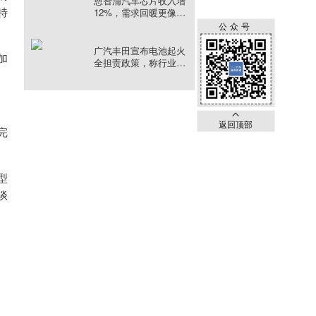
恩智浦汽车芯片收入增
特
12%，需求回暖更像结
构升级
公众号
广汽丰田宣布电池起火
加
全担责政策，称行业首
创
返回顶部
完
型
谈