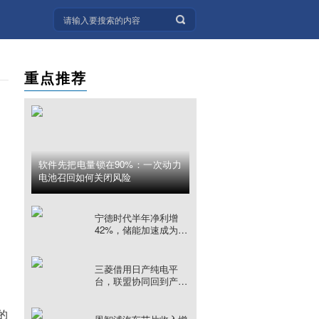
重点推荐
软件先把电量锁在90%：一次动力
电池召回如何关闭风险
宁德时代半年净利增
42%，储能加速成为第
二增长曲线
三菱借用日产纯电平
台，联盟协同回到产品
交付
的