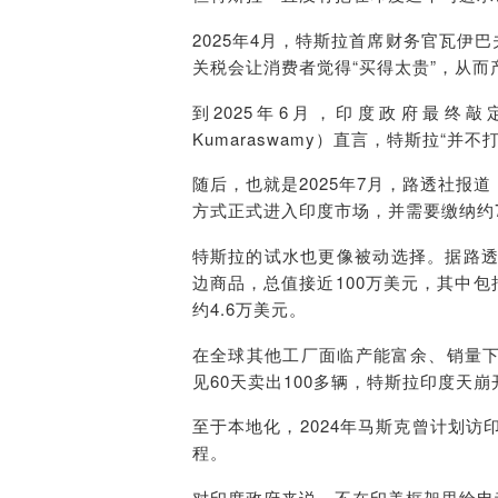
2025年4月，特斯拉首席财务官瓦伊巴夫·
关税会让消费者觉得“买得太贵”，从
到2025年6月，印度政府最终敲
Kumaraswamy）直言，特斯拉“
随后，也就是2025年7月，路透社
方式正式进入印度市场，并需要缴纳约7
特斯拉的试水也更像被动选择。据路透
边商品，总值接近100万美元，其中包括
约4.6万美元。
在全球其他工厂面临产能富余、销量
见
60天卖出100多辆，特斯拉印度天崩
至于本地化，2024年马斯克曾计划访
程。
对印度政府来说，不在印美框架里给电