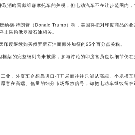
%，并取消哈雷戴维森摩托车的关税，但电动汽车不在让步范围内，
纳德·特朗普（Donald Trump）称，美国将把对印度商品的叠
度停止采购俄罗斯石油相关。
因印度继续购买俄罗斯石油而额外加征的25个百分点关税。
但框架的完整细则尚未披露，参与讨论的印度官员也以细节仍在
车工业，外资车企想靠进口打开局面往往只能从高端、小规模车
度愿意在高端、低量的细分市场释放信号，却把电动车继续留在