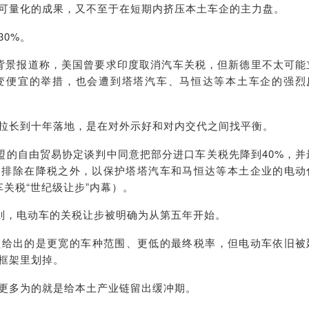
可量化的成果，又不至于在短期内挤压本土车企的主力盘。
0%。
背景报道称，美国曾要求印度取消汽车关税，但新德里不太可能
变便宜的举措，也会遭到塔塔汽车、马恒达等本土车企的强烈
拉长到十年落地，是在对外示好和对内交代之间找平衡。
欧盟的自由贸易协定谈判中同意把部分进口车关税先降到40%，并
被排除在降税之外，以保护塔塔汽车和马恒达等本土企业的电动
车关税“世纪级让步”内幕
）。
细则，电动车的关税让步被明确为从第五年开始。
盟给出的是更宽的车种范围、更低的最终税率，但电动车依旧被
框架里划掉。
更多为的就是给本土产业链留出缓冲期。