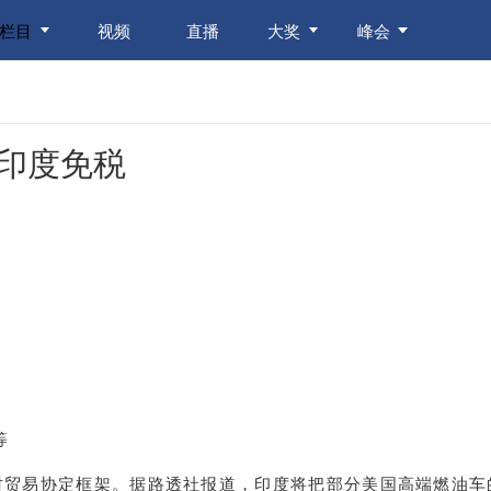
栏目
视频
直播
大奖
峰会
印度免税
等
时贸易协定框架。据路透社报道，印度将把部分美国高端燃油车