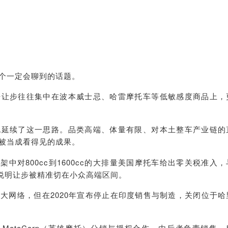
个一定会聊到的话题。
开让步往往集中在波本威士忌、哈雷摩托车等低敏感度商品上，
也延续了这一思路。品类高端、体量有限、对本土整车产业链的
被当成看得见的成果。
印度在框架中对800cc到1600cc的大排量美国摩托车给出零关税准入，
也说明让步被精准切在小众高端区间。
大网络，但在2020年宣布停止在印度销售与制造，关闭位于哈
ro MotoCorp（英雄摩托）分销与授权合作，由后者负责销售、