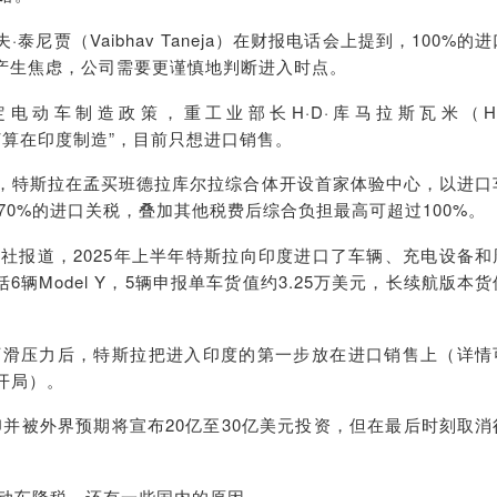
泰尼贾（Vaibhav Taneja）在财报电话会上提到，100%的进
而产生焦虑，公司需要更谨慎地判断进入时点。
定电动车制造政策，重工业部长H·D·库马拉斯瓦米（H
并不打算在印度制造”，目前只想进口销售。
报道，特斯拉在孟买班德拉库尔拉综合体开设首家体验中心，以进口
0%的进口关税，叠加其他税费后综合负担最高可超过100%。
社报道，2025年上半年特斯拉向印度进口了车辆、充电设备和
6辆Model Y，5辆申报单车货值约3.25万美元，长续航版本货
下滑压力后，特斯拉把进入印度的第一步放在进口销售上（详情
开局
）。
印并被外界预期将宣布20亿至30亿美元投资，但在最后时刻取消
动车降税，还有一些国内的原因。