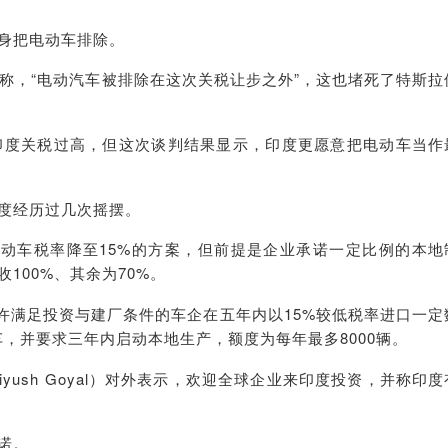
身把电动车排除。
话称，“电动汽车被排除在这次关税让步之外”，这也堵死了特斯拉
期批评印度关税过高，但这次谈判结果显示，印度更愿意把电动车当作
度经历过几次摇摆。
口电动车税率降至15%的方案，但前提是企业承诺一定比例的本地
100%、其余为70%。
允许满足投资与建厂条件的车企在五年内以15%较低税率进口一定
车，并要求三年内启动本地生产，额度为每年最多8000辆。
yush Goyal）对外表示，欢迎全球企业来印度投资，并称印度
诺。