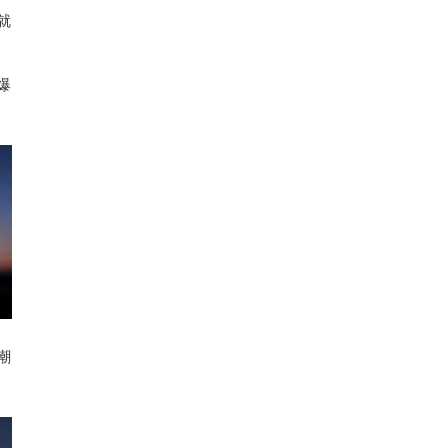
就
爆
潮