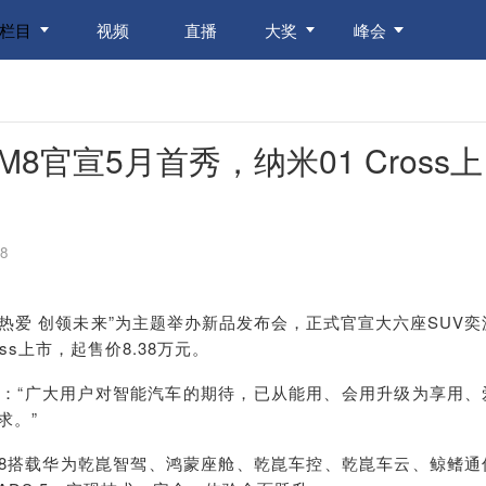
栏目
视频
直播
大奖
峰会
官宣5月首秀，纳米01 Cross上
8
起热爱 创领未来”为主题举办新品发布会，正式官宣大六座SUV奕
ss上市，起售价8.38万元。
：“广大用户对智能汽车的期待，已从能用、会用升级为享用、
求。”
8搭载华为乾崑智驾、鸿蒙座舱、乾崑车控、乾崑车云、鲸鳍通