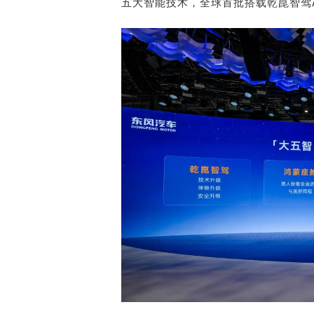
五大智能技术，全球首批搭载乾崑智驾A