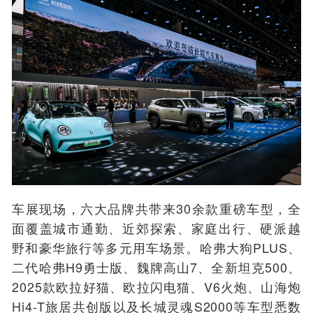
车展现场，六大品牌共带来30余款重磅车型，全
面覆盖城市通勤、近郊探索、家庭出行、硬派越
野和豪华旅行等多元用车场景。哈弗大狗PLUS、
二代哈弗H9勇士版、魏牌高山7、全新坦克500、
2025款欧拉好猫、欧拉闪电猫、V6火炮、山海炮
Hi4-T旅居共创版以及长城灵魂S2000等车型悉数