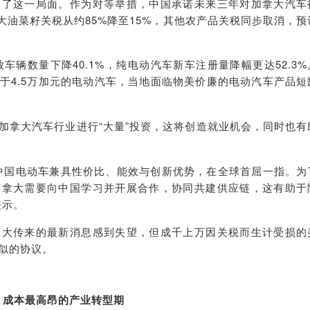
写了这一局面。作为对等举措，中国承诺未来三年对加拿大汽车
拿大油菜籽关税从约85%降至15%，其他农产品关税同步取消，预
车辆数量下降40.1%，纯电动汽车新车注册量降幅更达52.3%
于4.5万加元的电动汽车，当地面临物美价廉的电动汽车产品短
加拿大汽车行业进行“大量”投资，这将创造就业机会，同时也有
中国电动车兼具性价比、能效与创新优势，在全球首屈一指。为
加拿大需要向中国学习并开展合作，协同共建供应链，这有助于
表示。
拿大传来的最新消息感到失望，但成千上万因关税而生计受损的
似的协议。
成本最高昂的产业转型期