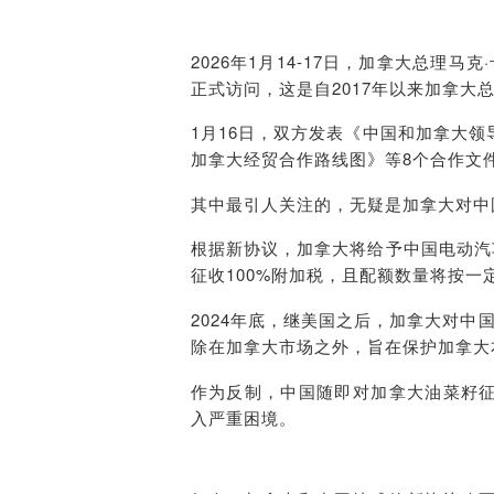
2026年1月14-17日，加拿大总理马
正式访问，这是自2017年以来加拿大
1月16日，双方发表《中国和加拿大
加拿大经贸合作路线图》等8个合作文
其中最引人关注的，无疑是加拿大对中
根据新协议，加拿大将给予中国电动汽车
征收100%附加税，且配额数量将按
2024年底，继美国之后，加拿大对中
除在加拿大市场之外，旨在保护加拿大
作为反制，中国随即对加拿大油菜籽征
入严重困境。