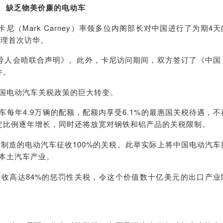
缺乏物美价廉的电动车
克·卡尼（Mark Carney）率领多位内阁部长对中国进行了为期4天
总理首次访华。
领导人会晤联合声明》。此外，卡尼访问期间，双方签订了《中国
件。
国电动汽车关税政策的巨大转变。
每年4.9万辆的配额，配额内享受6.1%的最惠国关税待遇，不
一定比例逐年增长，同时还将放宽对钢铁和铝产品的关税限制。
国制造的电动汽车征收100%的关税。此举实际上将中国电动汽车
本土汽车产业。
收高达84%的惩罚性关税，令这个价值数十亿美元的出口产业