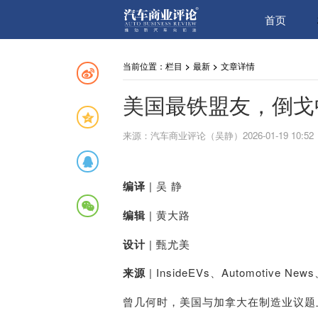
首页
当前位置：
栏目
>
最新
>
文章详情
美国最铁盟友，倒戈
来源：汽车商业评论（吴静）2026-01-19 10:52
编译
| 吴 静
编辑
| 黄大路
设计
| 甄尤美
来源
| InsideEVs、Automotive New
曾几何时，美国与加拿大在制造业议题