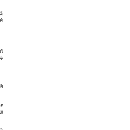
场
的
的
等
胁
a
加