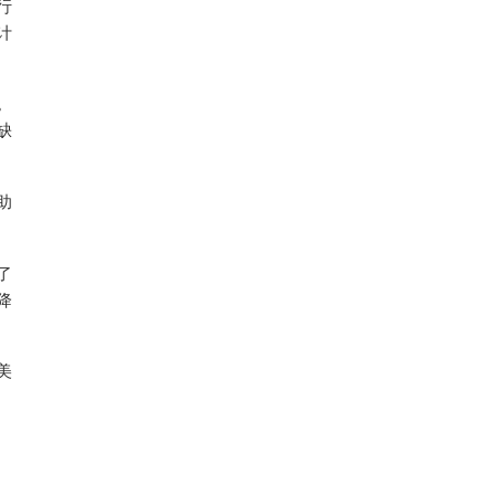
行
计
。
缺
助
了
降
美