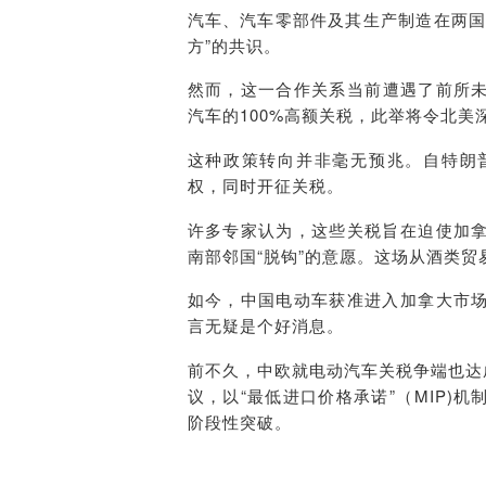
汽车、汽车零部件及其生产制造在两国
方”的共识。
然而，这一合作关系当前遭遇了前所
汽车的100%高额关税，此举将令北
这种政策转向并非毫无预兆。自特朗
权，同时开征关税。
许多专家认为，这些关税旨在迫使加
南部邻国“脱钩”的意愿。这场从酒类
如今，中国电动车获准进入加拿大市
言无疑是个好消息。
前不久，中欧就电动汽车关税争端也达成
议，以“最低进口价格承诺”（MIP
阶段性突破。