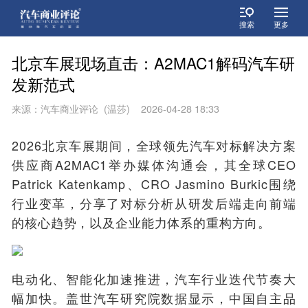
搜索
更多
北京车展现场直击：A2MAC1解码汽车研
发新范式
来源：汽车商业评论 (温莎) 2026-04-28 18:33
2026北京车展期间，全球领先汽车对
标解决
方案
供应商A2MAC1举办媒体沟通会，其全球CEO
Patrick Katenkamp、CRO Jasmino
Burkic
围绕
行业变革，分享了对
标分析
从研发后端走向前端
的核心趋势，以及企业能力体系的重构方向。
电动化、智能化加速推进，汽车行业迭代节奏大
幅加快。盖世汽车研究院数据显示，中国自主品