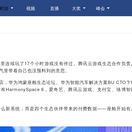
栏目
视频
直播
大奖
峰会
里连续玩了17个小时游戏没有停过。
腾讯云
游戏生态合作负责
气
里带着
自己也没预料到的意思。
酒店，华为鸿蒙座舱生态论坛。华为智能汽车解决方案BU CTO卞
发布
HarmonySpace
6，
爱奇艺、腾讯云
游戏、支付宝、
珞
博智
什么新系统，而是四个生态伙伴带来的付费数据——座舱开始有