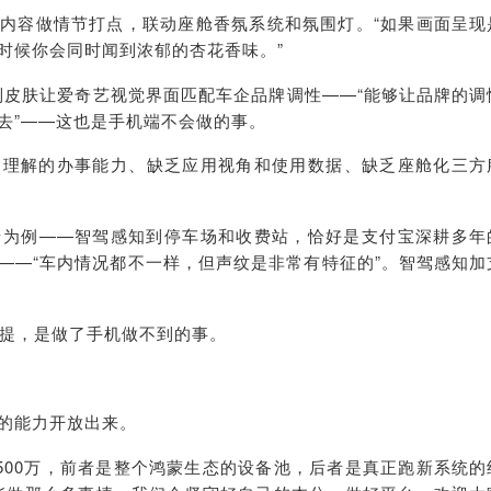
对内容做情节打点，联动座舱香
氛
系统和氛围灯。“如果画面呈现
时候你会同时闻到浓郁的杏花香味。”
制皮肤让
爱奇艺
视觉界面匹配
车企品牌调
性——“能够让品牌的调
去”——这也是手机
端不会
做的事。
图理解的办事能力、缺乏应用视角和使用数据、缺乏座舱化三
方
景为例——
智驾感知
到停车场和收费站，恰好是支付宝深耕多年
——“车内情况都不一样，但声纹是非常有特征的”。
智驾感知加
前提，是做了手机做不到的事。
的能力开放出来。
500万，前者是整个鸿蒙生态的设备池，后者是
真正跑新系统
的