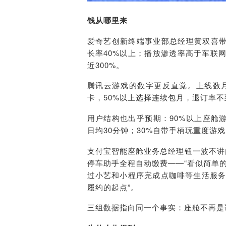
钱从哪里来
爱奇艺创新
终端事业部总经理黄双喜带
长率40%以上；播放渗透率高于车联网
近300%。
腾讯云
游戏的
数字更反直觉
。上线数
卡，50%以上选择连续包月，
退订率不
用户结构也出乎预期：90%以上座舱
日均30分钟；30%自带手柄玩重度游戏
支付宝智能座舱业务总经理钮一波不讲
停车助手全程自动缴费——“看似简单
过小艺和小程序完成点咖啡等生活服
履约的起点”。
三组数据指向同一个事实：座舱不再是