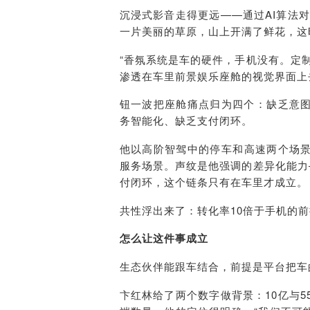
沉浸式影音走得更远——通过AI算法
一片美丽的草原，山上开满了鲜花，这
“香
氛
系统是车的硬件，手机没有。定
渗透在车里前景娱乐座舱的视觉界面上
钮一波把座舱痛点归为四个：缺乏意
务
智能化、缺乏支付闭环。
他以
高阶智驾中的
停车和高速两个场
服务场景。声纹是他强调的差异化能力
付
闭环，这个链条只有在车里才成立。
共性
浮
出来了：转化率10倍于手机的
怎么让这件事成立
生态伙伴能跟车结合，前提是平台把车
卞红林给了两个数字做背景：10亿与5