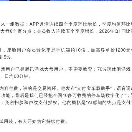
来一组数据：APP
月活连续
四个季度环比增长，季度
均值环
比
大盘8个百分点；会员收入连续五个季度增长，2026年Q1同比
月，座舱用户会员转化率是手机端约10倍，最高客单价1200元
到5%。
游戏用户
已是腾讯游戏
大盘用户，不需要教育；70%玩休闲游戏
，日均60分钟。
内容付费，讲的是交易闭环。他发布“支付宝车载助手”，语音调
的功能，背后是我们已经把全国40多
万收费的停车场数字化了”；
务；
免密扫脸
和声纹支付授权。他的概括是“AI感知的终点是支付
试用装，有人开始为它持续付费。