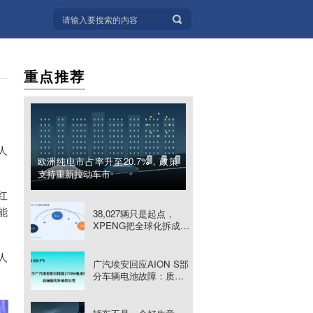
重点推荐
人
欧洲纯电市占率升至20.7%，政策
支持重新拉动车市
红
能
38,027辆只是起点，
XPENG把全球化拆成四
张清单
人
广汽埃安回应AION S部
分车辆电池故障：质保
里程翻倍至30万公里