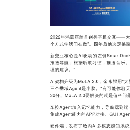
2022年鸿蒙座舱首创类平板交互——
个方式学我们在做”。四年后他决定换
新交互核心是AI驱动的左侧
SmartDoc
推送导航；根据听歌习惯，推送音乐。
理的建议。”
AI架构升级为
MoLA
2.0，金永福用“大
三个垂域
Agent是小脑。“有可能你
30分。
MoLA
2.0要解决的就是偏科问
车控
Agent加入记忆能力，导航端到端
集成Agent能力的APP对接、GUI Ag
硬件端，发布了舱内AI多模态感知系统