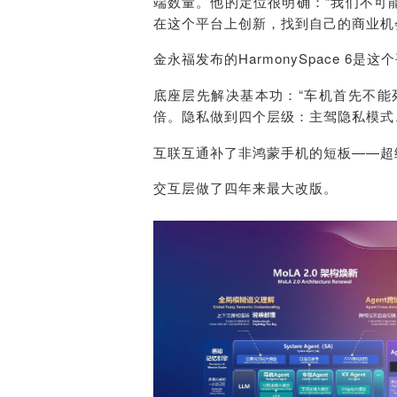
端数量。他的定位很明确：“我们不可
在这个平台上创新，找到自己的商业机
金永福发布的
HarmonySpace
6是这个
底座层先解决
基本功：“车机首先不能
倍。隐私做到四个层级：
主驾隐私
模式
互联互通补了非鸿蒙手机的短板——超
交互层做了四年来最大改版。