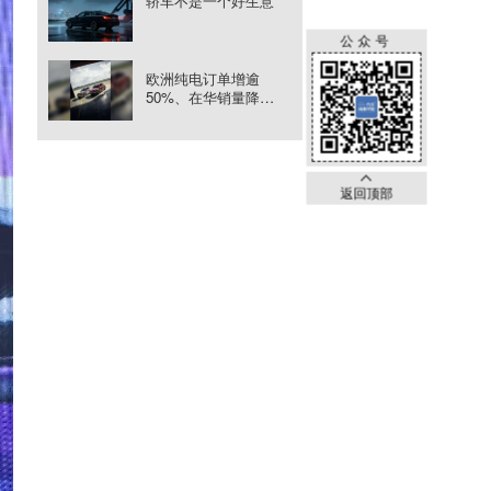
轿车不是一个好生意
公众号
欧洲纯电订单增逾
50%、在华销量降
31.6%，大众面对两个
市场时钟
返回顶部