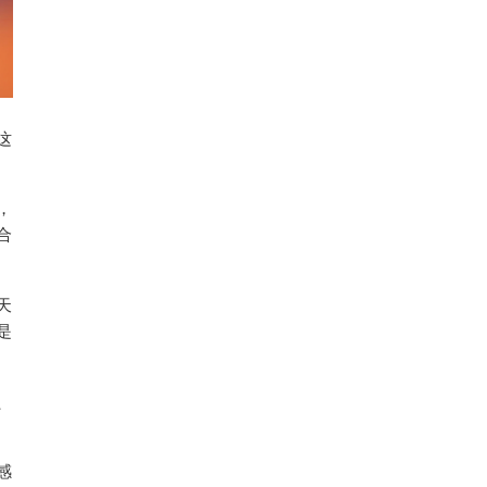
这
，
合
天
是
、
感