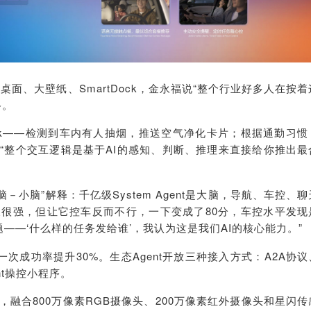
大桌面、大壁纸、
SmartDock
，金永福说“整个行业好
多人在按着
路。
k
——检测到车内有人抽烟，推送空气净化卡片；根据通勤习惯
“整个交互逻辑是基于AI的感知、判断、推理来直接给你推出最
脑－小脑”解释：千亿级System Agent是大脑，导航、车控、聊
聊天很强，但让它控车反而不行，一下变成了80分，车控水平发现
题——‘什么样的任务发给谁’，我认为这是我们AI的核心能力。”
一次成功率提升30%。生态Agent开放三种接入方式：A2A协议
ent操控小程序。
，融合800
万像
素RGB摄像头、200
万像
素红外摄像头
和星闪传