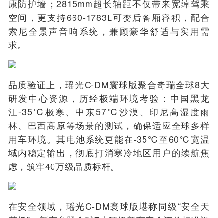
康防护墙；2815mm超长轴距不仅带来宽绰驾乘
空间，更支持660-1783L可变后备厢容积，配合
索尼全景声音响系统，兼顾豪华舒适与实用需
求。
品质验证上，瑶光C-DM寰球版聚合奇瑞全球8大
研发中心资源，历经极端环境考验：中国黑龙
江-35℃极寒、中东57℃沙漠、印尼高湿度雨
林、巴西高原等场景的测试，确保适应全球多样
用车环境。其电池系统更能在-35℃至60℃宽温
域内稳定输出，彻底打消寒冷地区用户的续航焦
虑，筑牢40万级品质标杆。
在安全领域，瑶光C-DM寰球版堪称同级“安全天