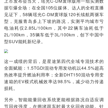
上市发布会当天，瑶光C-DM寰球版用一组实测数
据引爆全场：在全国105位媒体、达人的全程直播
见证下，58辆瑶光C-DM寰球版120长续航两驱车
型，克服青岛多上下坡的路况，实测平均城市亏
电油耗仅2.85L/100km，其中22辆车油耗低于
2L/100km，35辆车低于3L/100km，创下中国中
型SUV能耗新纪录。
这一成绩的背后，是星途第四代全域专混技术的
全面赋能：1.5TGDI混动专用发动机以44.5%超高
热效率提升燃油利用率；全新DHT150混动专用变
速箱的EV模式机械效率达98.5%，减少动力传递
损耗。
另外，智能能量回收系统更能根据路况自适应调
节回收强度，在拥堵跟车时最大化回收动能。针