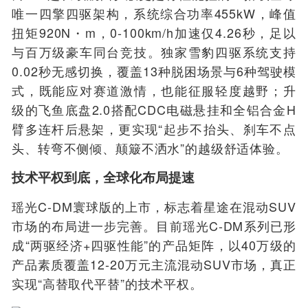
唯一四擎四驱架构，系统综合功率455kW，峰值
扭矩920N・m，0-100km/h加速仅4.26秒，足以
与百万级豪车同台竞技。独家雪豹四驱系统支持
0.02秒无感切换，覆盖13种脱困场景与6种驾驶模
式，既能应对赛道激情，也能征服轻度越野；升
级的飞鱼底盘2.0搭配CDC电磁悬挂和全铝合金H
臂多连杆后悬架，更实现“起步不抬头、刹车不点
头、转弯不侧倾、颠簸不洒水”的越级舒适体验。
技术平权到底，全球化布局提速
瑶光C-DM寰球版的上市，标志着星途在混动SUV
市场的布局进一步完善。目前瑶光C-DM系列已形
成“两驱经济+四驱性能”的产品矩阵，以40万级的
产品素质覆盖12-20万元主流混动SUV市场，真正
实现“高替取代平替”的技术平权。